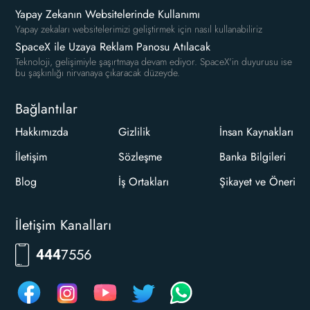
Yapay Zekanın Websitelerinde Kullanımı
Yapay zekaları websitelerimizi geliştirmek için nasıl kullanabiliriz
SpaceX ile Uzaya Reklam Panosu Atılacak
Teknoloji, gelişimiyle şaşırtmaya devam ediyor. SpaceX'in duyurusu ise
bu şaşkınlığı nirvanaya çıkaracak düzeyde.
Bağlantılar
Hakkımızda
Gizlilik
İnsan Kaynakları
İletişim
Sözleşme
Banka Bilgileri
Blog
İş Ortakları
Şikayet ve Öneri
İletişim Kanalları
7556
444