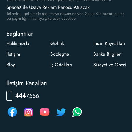
SpaceX ile Uzaya Reklam Panosu Atılacak
Teknoloji, gelişimiyle şaşırtmaya devam ediyor. SpaceX'in duyurusu ise
bu şaşkınlığı nirvanaya çıkaracak düzeyde.
Bağlantılar
Hakkımızda
Gizlilik
İnsan Kaynakları
İletişim
Sözleşme
Banka Bilgileri
Blog
İş Ortakları
Şikayet ve Öneri
İletişim Kanalları
RKLM
444