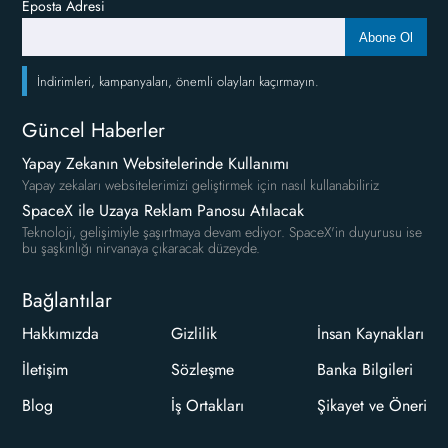
Eposta Adresi
Abone Ol
İndirimleri, kampanyaları, önemli olayları kaçırmayın.
Güncel Haberler
Yapay Zekanın Websitelerinde Kullanımı
Yapay zekaları websitelerimizi geliştirmek için nasıl kullanabiliriz
SpaceX ile Uzaya Reklam Panosu Atılacak
Teknoloji, gelişimiyle şaşırtmaya devam ediyor. SpaceX'in duyurusu ise
bu şaşkınlığı nirvanaya çıkaracak düzeyde.
Bağlantılar
Hakkımızda
Gizlilik
İnsan Kaynakları
İletişim
Sözleşme
Banka Bilgileri
Blog
İş Ortakları
Şikayet ve Öneri