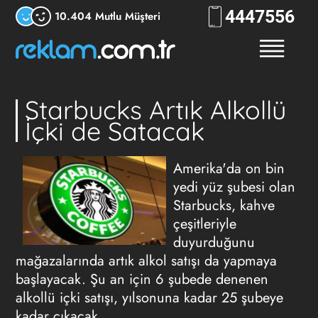
444
RKLM
10.404 Mutlu Müşteri
Starbucks Artık Alkollü
İçki de Satacak
Amerika'da on bin
yedi yüz şubesi olan
Starbucks, kahve
çeşitleriyle
duyurduğunu
mağazalarında artık alkol satışı da yapmaya
başlayacak. Şu an için 6 şubede denenen
alkollü içki satışı, yılsonuna kadar 25 şubeye
kadar çıkacak.