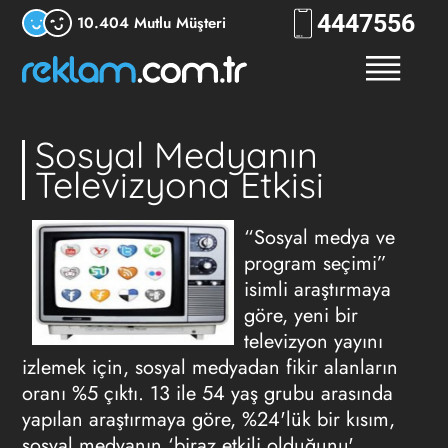
444
RKLM
10.404 Mutlu Müşteri
Sosyal Medyanın
Televizyona Etkisi
“Sosyal medya ve
program seçimi”
isimli araştırmaya
göre, yeni bir
televizyon yayını
izlemek için, sosyal medyadan fikir alanların
oranı %5 çıktı. 13 ile 54 yaş grubu arasında
yapılan araştırmaya göre, %24'lük bir kısım,
sosyal medyanın ‘biraz etkili olduğunu'