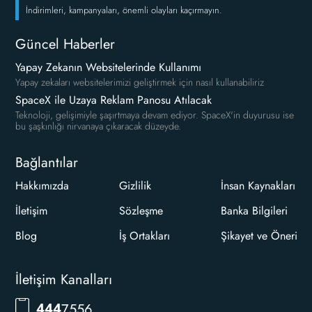
İndirimleri, kampanyaları, önemli olayları kaçırmayın.
Güncel Haberler
Yapay Zekanın Websitelerinde Kullanımı
Yapay zekaları websitelerimizi geliştirmek için nasıl kullanabiliriz
SpaceX ile Uzaya Reklam Panosu Atılacak
Teknoloji, gelişimiyle şaşırtmaya devam ediyor. SpaceX'in duyurusu ise
bu şaşkınlığı nirvanaya çıkaracak düzeyde.
Bağlantılar
Hakkımızda
Gizlilik
İnsan Kaynakları
İletişim
Sözleşme
Banka Bilgileri
Blog
İş Ortakları
Şikayet ve Öneri
İletişim Kanalları
RKLM
444