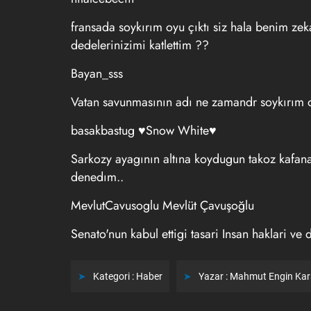
fransada soykırım oyu çıktı siz hala benim zeka
dedelerinizimi katlettim ??
Bayan_sss
Vatan savunmasının adı ne zamandr soykırım o
basakbastug ♥Snow White♥
Sarkozy ayagının altına koydugun takoz kafana
denedım..
MevlutCavusoglu Mevlüt Çavuşoğlu
Senato'nun kabul ettigi tasari Insan haklari v
Kategori :
Haber
Yazar :
Mahmut Engin Ka