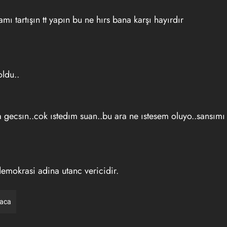
mı tartışın tt yapın bu ne hırs bana karşı hayırdır
ldu..
 gecsın..cok ıstedım suan..bu ara ne ıstesem oluyo..sansımı
e demokrasi adina utanc vericidir.
raca