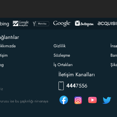
ğlantılar
kkımızda
Gizlilik
İns
etişim
Sözleşme
Ban
og
İş Ortakları
Şik
İletişim Kanalları
7556
444
riz
urusu ise bu şaşkınlığı nirvanaya