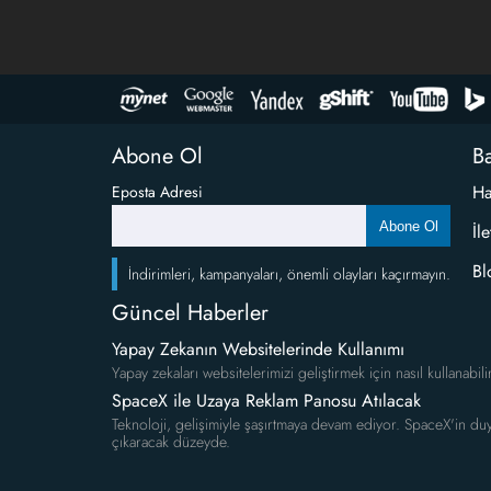
Abone Ol
Ba
Ha
Eposta Adresi
Abone Ol
İl
Bl
İndirimleri, kampanyaları, önemli olayları kaçırmayın.
Güncel Haberler
Yapay Zekanın Websitelerinde Kullanımı
Yapay zekaları websitelerimizi geliştirmek için nasıl kullanabili
SpaceX ile Uzaya Reklam Panosu Atılacak
Teknoloji, gelişimiyle şaşırtmaya devam ediyor. SpaceX'in duy
çıkaracak düzeyde.