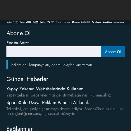
Abone Ol
Eposta Adresi
Abone Ol
İndirimleri, kampanyaları, önemli olayları kaçırmayın.
Güncel Haberler
Yapay Zekanın Websitelerinde Kullanımı
Yapay zekaları websitelerimizi geliştirmek için nasıl kullanabiliriz
SpaceX ile Uzaya Reklam Panosu Atılacak
Teknoloji, gelişimiyle şaşırtmaya devam ediyor. SpaceX'in duyurusu ise
bu şaşkınlığı nirvanaya çıkaracak düzeyde.
Bağlantılar