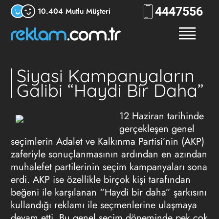
444
RKLM
10.404 Mutlu Müşteri
Siyasi Kampanyaların
Galibi “Haydi Bir Daha”
12 Haziran tarihinde
gerçekleşen genel
seçimlerin Adalet ve Kalkınma Partisi’nin (AKP)
zaferiyle sonuçlanmasının ardından en azından
muhalefet partilerinin seçim kampanyaları sona
erdi. AKP ise özellikle birçok kişi tarafından
beğeni ile karşılanan “Haydi bir daha” şarkısını
kullandığı reklamı ile seçmenlerine ulaşmaya
devam etti. Bu genel seçim döneminde pek çok