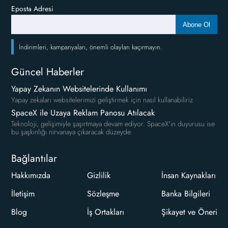
Eposta Adresi
Abone Ol
İndirimleri, kampanyaları, önemli olayları kaçırmayın.
Güncel Haberler
Yapay Zekanın Websitelerinde Kullanımı
Yapay zekaları websitelerimizi geliştirmek için nasıl kullanabiliriz
SpaceX ile Uzaya Reklam Panosu Atılacak
Teknoloji, gelişimiyle şaşırtmaya devam ediyor. SpaceX'in duyurusu ise
bu şaşkınlığı nirvanaya çıkaracak düzeyde.
Bağlantılar
Hakkımızda
Gizlilik
İnsan Kaynakları
İletişim
Sözleşme
Banka Bilgileri
Blog
İş Ortakları
Şikayet ve Öneri