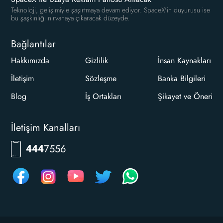
Teknoloji, gelişimiyle şaşırtmaya devam ediyor. SpaceX'in duyurusu ise
bu şaşkınlığı nirvanaya çıkaracak düzeyde.
Bağlantılar
Hakkımızda
Gizlilik
İnsan Kaynakları
İletişim
Sözleşme
Banka Bilgileri
Blog
İş Ortakları
Şikayet ve Öneri
İletişim Kanalları
7556
444