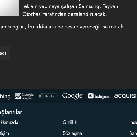
reklam yapmaya çalışan Samsung, Tayvan
Otoritesi tarafından cezalandırılacak.
Samsung'un, bu iddialara ne cevap vereceği ise merak
raca
ğlantılar
kkımızda
Gizlilik
İns
etişim
Sözleşme
Ban