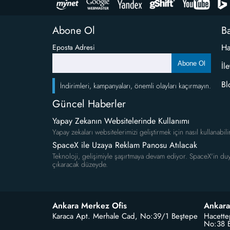
Abone Ol
Ba
Ha
Eposta Adresi
Abone Ol
İl
Bl
İndirimleri, kampanyaları, önemli olayları kaçırmayın.
Güncel Haberler
Yapay Zekanın Websitelerinde Kullanımı
Yapay zekaları websitelerimizi geliştirmek için nasıl kullanabili
SpaceX ile Uzaya Reklam Panosu Atılacak
Teknoloji, gelişimiyle şaşırtmaya devam ediyor. SpaceX'in duy
çıkaracak düzeyde.
Ankara Merkez Ofis
Ankara
Karaca Apt. Merhale Cad, No:39/1 Beştepe
Hacette
No:38 