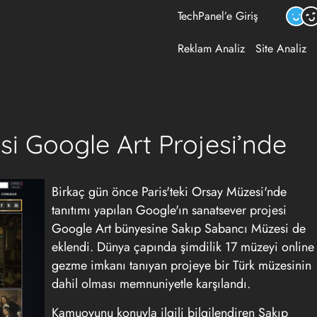
TechPanel’e Giriş
Reklam Analiz
Site Analiz
i Google Art Projesi’nde
Birkaç gün önce Paris'teki Orsay Müzesi'nde
tanıtımı yapılan Google'ın sanatsever projesi
Google Art bünyesine Sakıp Sabancı Müzesi de
eklendi. Dünya çapında şimdilik 17 müzeyi online
gezme imkanı tanıyan projeye bir Türk müzesinin
dahil olması memnuniyetle karşılandı.
Kamuoyunu konuyla ilgili bilgilendiren Sakıp