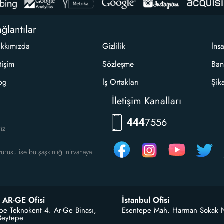
ğlantılar
kkımızda
Gizlilik
İns
etişim
Sözleşme
Ban
og
İş Ortakları
Şik
İletişim Kanalları
7556
444
riz
urusu ise bu şaşkınlığı nirvanaya
 AR-GE Ofisi
İstanbul Ofisi
pe Teknokent 4. Ar-Ge Binası,
Esentepe Mah. Harman Sokak 
Beytepe