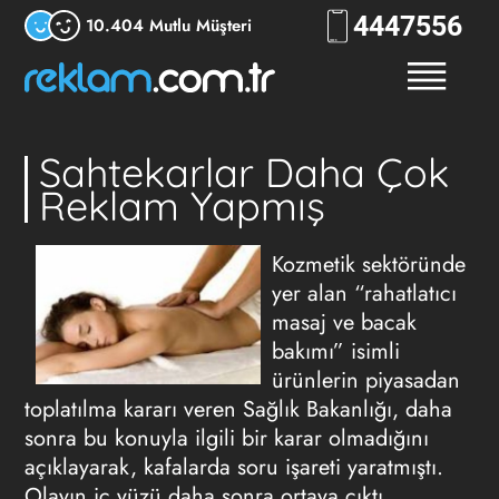
444
RKLM
10.404 Mutlu Müşteri
Sahtekarlar Daha Çok
Reklam Yapmış
Kozmetik sektöründe
yer alan “rahatlatıcı
masaj ve bacak
bakımı” isimli
ürünlerin piyasadan
toplatılma kararı veren Sağlık Bakanlığı, daha
sonra bu konuyla ilgili bir karar olmadığını
açıklayarak, kafalarda soru işareti yaratmıştı.
Olayın iç yüzü daha sonra ortaya çıktı.