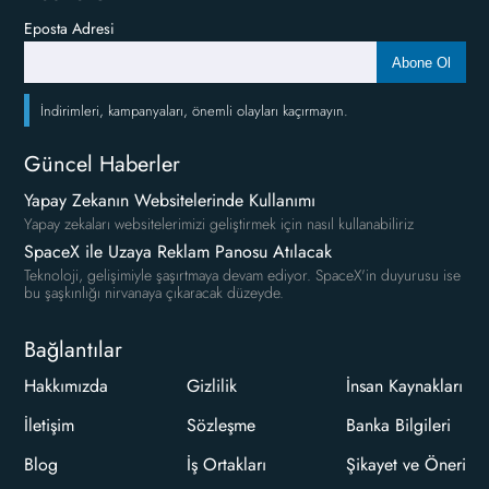
Eposta Adresi
Abone Ol
İndirimleri, kampanyaları, önemli olayları kaçırmayın.
Güncel Haberler
Yapay Zekanın Websitelerinde Kullanımı
Yapay zekaları websitelerimizi geliştirmek için nasıl kullanabiliriz
SpaceX ile Uzaya Reklam Panosu Atılacak
Teknoloji, gelişimiyle şaşırtmaya devam ediyor. SpaceX'in duyurusu ise
bu şaşkınlığı nirvanaya çıkaracak düzeyde.
Bağlantılar
Hakkımızda
Gizlilik
İnsan Kaynakları
İletişim
Sözleşme
Banka Bilgileri
Blog
İş Ortakları
Şikayet ve Öneri