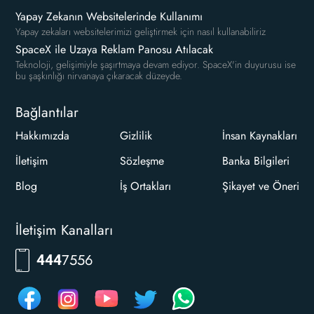
Yapay Zekanın Websitelerinde Kullanımı
Yapay zekaları websitelerimizi geliştirmek için nasıl kullanabiliriz
SpaceX ile Uzaya Reklam Panosu Atılacak
Teknoloji, gelişimiyle şaşırtmaya devam ediyor. SpaceX'in duyurusu ise
bu şaşkınlığı nirvanaya çıkaracak düzeyde.
Bağlantılar
Hakkımızda
Gizlilik
İnsan Kaynakları
İletişim
Sözleşme
Banka Bilgileri
Blog
İş Ortakları
Şikayet ve Öneri
İletişim Kanalları
7556
444