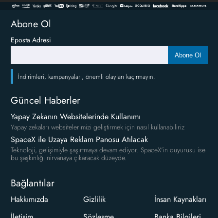
Abone Ol
Eposta Adresi
Abone Ol
İndirimleri, kampanyaları, önemli olayları kaçırmayın.
Güncel Haberler
Yapay Zekanın Websitelerinde Kullanımı
Yapay zekaları websitelerimizi geliştirmek için nasıl kullanabiliriz
SpaceX ile Uzaya Reklam Panosu Atılacak
Teknoloji, gelişimiyle şaşırtmaya devam ediyor. SpaceX'in duyurusu ise
bu şaşkınlığı nirvanaya çıkaracak düzeyde.
Bağlantılar
Hakkımızda
Gizlilik
İnsan Kaynakları
İletişim
Sözleşme
Banka Bilgileri