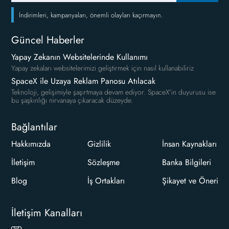
İndirimleri, kampanyaları, önemli olayları kaçırmayın.
Güncel Haberler
Yapay Zekanın Websitelerinde Kullanımı
Yapay zekaları websitelerimizi geliştirmek için nasıl kullanabiliriz
SpaceX ile Uzaya Reklam Panosu Atılacak
Teknoloji, gelişimiyle şaşırtmaya devam ediyor. SpaceX'in duyurusu ise
bu şaşkınlığı nirvanaya çıkaracak düzeyde.
Bağlantılar
Hakkımızda
Gizlilik
İnsan Kaynakları
İletişim
Sözleşme
Banka Bilgileri
Blog
İş Ortakları
Şikayet ve Öneri
İletişim Kanalları