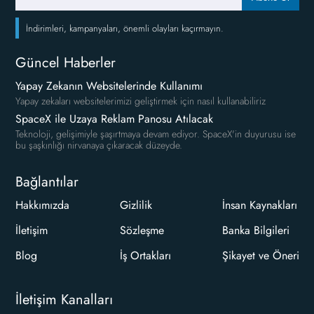
İndirimleri, kampanyaları, önemli olayları kaçırmayın.
Güncel Haberler
Yapay Zekanın Websitelerinde Kullanımı
Yapay zekaları websitelerimizi geliştirmek için nasıl kullanabiliriz
SpaceX ile Uzaya Reklam Panosu Atılacak
Teknoloji, gelişimiyle şaşırtmaya devam ediyor. SpaceX'in duyurusu ise
bu şaşkınlığı nirvanaya çıkaracak düzeyde.
Bağlantılar
Hakkımızda
Gizlilik
İnsan Kaynakları
İletişim
Sözleşme
Banka Bilgileri
Blog
İş Ortakları
Şikayet ve Öneri
İletişim Kanalları