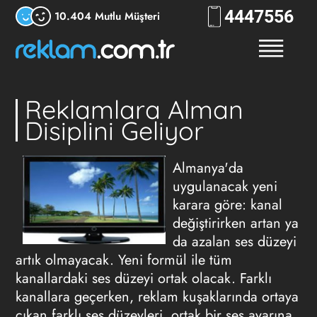
444
7556
10.404 Mutlu Müşteri
Reklamlara Alman
Disiplini Geliyor
Almanya'da
uygulanacak yeni
karara göre: kanal
değiştirirken artan ya
da azalan ses düzeyi
artık olmayacak. Yeni formül ile tüm
kanallardaki ses düzeyi ortak olacak. Farklı
kanallara geçerken, reklam kuşaklarında ortaya
çıkan farklı ses düzeyleri, ortak bir ses ayarına