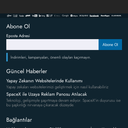
Abone Ol
Eposta Adresi
Abone Ol
İndirimleri, kampanyaları, önemli olayları kaçırmayın.
Güncel Haberler
Yapay Zekanın Websitelerinde Kullanımı
Yapay zekaları websitelerimizi geliştirmek için nasıl kullanabiliriz
SpaceX ile Uzaya Reklam Panosu Atılacak
Teknoloji, gelişimiyle şaşırtmaya devam ediyor. SpaceX'in duyurusu ise
bu şaşkınlığı nirvanaya çıkaracak düzeyde.
Bağlantılar