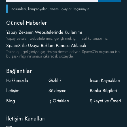
İndirimleri, kampanyaları, önemli olayları kaçırmayın.
Güncel Haberler
Yapay Zekanın Websitelerinde Kullanımı
Yapay zekaları websitelerimizi geliştirmek için nasıl kullanabiliriz
SpaceX ile Uzaya Reklam Panosu Atılacak
Teknoloji, gelişimiyle şaşırtmaya devam ediyor. SpaceX'in duyurusu ise
bu şaşkınlığı nirvanaya çıkaracak düzeyde.
Bağlantılar
Hakkımızda
Gizlilik
İnsan Kaynakları
İletişim
Sözleşme
Banka Bilgileri
Blog
İş Ortakları
Şikayet ve Öneri
İletişim Kanalları