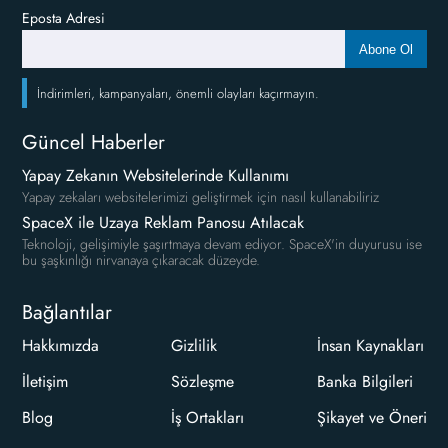
Eposta Adresi
Abone Ol
İndirimleri, kampanyaları, önemli olayları kaçırmayın.
Güncel Haberler
Yapay Zekanın Websitelerinde Kullanımı
Yapay zekaları websitelerimizi geliştirmek için nasıl kullanabiliriz
SpaceX ile Uzaya Reklam Panosu Atılacak
Teknoloji, gelişimiyle şaşırtmaya devam ediyor. SpaceX'in duyurusu ise
bu şaşkınlığı nirvanaya çıkaracak düzeyde.
Bağlantılar
Hakkımızda
Gizlilik
İnsan Kaynakları
İletişim
Sözleşme
Banka Bilgileri
Blog
İş Ortakları
Şikayet ve Öneri