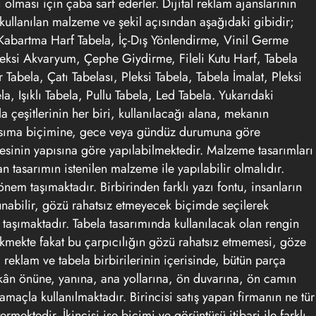
 olması için çaba sarf ederler. Dijital
reklam
ajanslarının
, kullanılan malzeme ve şekil açısından aşağıdaki gibidir;
Kabartma Harf Tabela, İç-Dış Yönlendirme, Vinil Germe
leksi Akvaryum, Çephe Giydirme, Fileli Kutu Harf, Tabela
 Tabela, Çatı Tabelası, Pleksi Tabela, Tabela İmalat, Pleksi
a, Işıklı Tabela, Pullu Tabela, Led Tabela. Yukarıdaki
a çeşitlerinin her biri, kullanılacağı alana, mekanın
nsıma biçimine, gece veya gündüz durumuna göre
mesinin yapısına göre yapılabilmektedir. Malzeme tasarımları
n tasarımın istenilen malzeme ile yapılabilir olmalıdır.
 önem taşımaktadır. Birbirinden farklı yazı fontu, insanların
unabilir, gözü rahatsız etmeyecek biçimde seçilerek
taşımaktadır. Tabela tasarımında kullanılacak olan rengin
kmekte fakat bu çarpıcılığın gözü rahatsız etmemesi, göze
i
reklam
ve tabela birbirilerinin içerisinde, bütün parça
dükkân önüne, yanına, ana yollarına, ön duvarına, ön camın
 amaçla kullanılmaktadır. Birincisi satış yapan firmanın ne tür
mektedir. İkincisi ise biçimi ve görüntüsü itibari ile farklı,