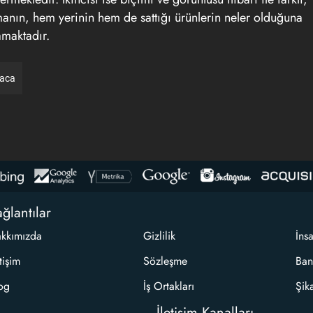
rmanın, hem yerinin hem de sattığı ürünlerin neler olduğuna
amaktadır.
raca
ğlantılar
kkımızda
Gizlilik
İns
etişim
Sözleşme
Ban
og
İş Ortakları
Şik
İletişim Kanalları