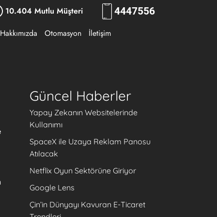
10.404 Mutlu Müşteri
444
RKLM
Hakkımızda
Otomasyon
İletişim
Güncel Haberler
Yapay Zekanın Websitelerinde
Kullanımı
e
SpaceX ile Uzaya Reklam Panosu
Atılacak
Netflix Oyun Sektörüne Giriyor
n
Google Lens
Çin’in Dünyayı Kavuran E-Ticaret
Trendleri