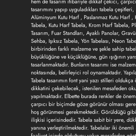
hem de tasarım itibariyle dikkat çekici, çarpıcı
tasarımını yapıp uyguladıkları tabela çeşitleri
Alüminyum Kutu Harf , Paslanmaz Kutu Harf , 
Tabela, Kutu Harf Tabela, Krom Harf Tabela, P
Tasarım, Fuar Standları, Ayaklı Panolar, Gravür
Sehba, Işıksız Tabela, Yön Tabelası, Neon Tabel
birbirinden farklı malzeme ve şekle sahip tabel
büyüklüğüne ve küçüklüğüne, gün ışığının ya
tasarlanmaktadır. Bunların tasarımı ise malze
noktasında, belirleyici rol oynamaktadır. Yapıla
Tabela tasarımın font yani yazı stilleri oldukça
dikkatini çekebilecek, istenilen mesafeden ok
yapılmaktadır. Elbette burada renkler de önem 
çarpıcı bir biçimde göze görünür olması gere
hoş görünmesi gerekmektedir. Görüldüğü gib
ilişkisi içerisindedir. Tabela sabit bir yere, 
yanına yerleştirilmektedir. Tabelalar iki önemli
faaliyet içinde olduğunu yakın mesafeden göster