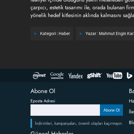
çarpıcı, estetik tasarımı ile, orada bulanan fi
yönelik hedef kitlesinin aklında kalmasını sağl
Kategori :
Haber
Yazar :
Mahmut Engin Ka
Abone Ol
Ba
Ha
Eposta Adresi
Abone Ol
İl
Bl
İndirimleri, kampanyaları, önemli olayları kaçırmayın.
Güncel Haberler