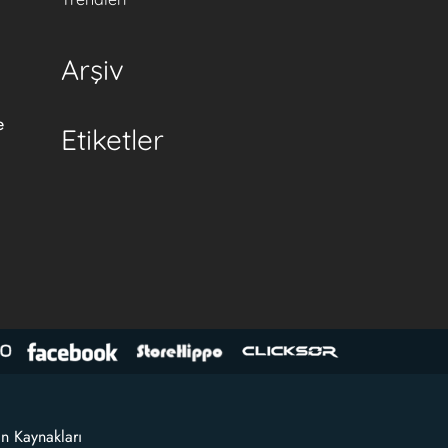
Arşiv
e
Etiketler
an Kaynakları