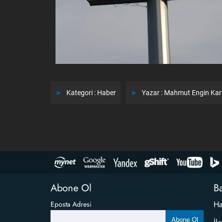
Kategori :
Haber
Yazar :
Mahmut Engin Ka
Abone Ol
Ba
Ha
Eposta Adresi
Abone Ol