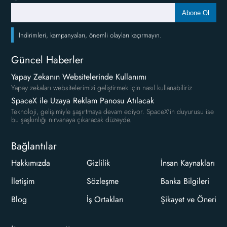
Abone Ol
İndirimleri, kampanyaları, önemli olayları kaçırmayın.
Güncel Haberler
Yapay Zekanın Websitelerinde Kullanımı
Yapay zekaları websitelerimizi geliştirmek için nasıl kullanabiliriz
SpaceX ile Uzaya Reklam Panosu Atılacak
Teknoloji, gelişimiyle şaşırtmaya devam ediyor. SpaceX'in duyurusu ise
bu şaşkınlığı nirvanaya çıkaracak düzeyde.
Bağlantılar
Hakkımızda
Gizlilik
İnsan Kaynakları
İletişim
Sözleşme
Banka Bilgileri
Blog
İş Ortakları
Şikayet ve Öneri