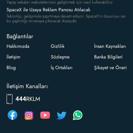
Yapay zekaları websitelerimizi geliştirmek için nasıl kullanabiliriz
SpaceX ile Uzaya Reklam Panosu Atılacak
Teknoloji, gelişimiyle şaşırtmaya devam ediyor. SpaceX'in duyurusu ise
bu şaşkınlığı nirvanaya çıkaracak düzeyde.
Bağlantılar
Hakkımızda
Gizlilik
İnsan Kaynakları
İletişim
Sözleşme
Banka Bilgileri
Blog
İş Ortakları
Şikayet ve Öneri
İletişim Kanalları
RKLM
444