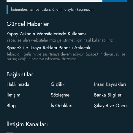
İndirimleri, kampanyaları, önemli olayları kaçırmayın.
Güncel Haberler
Yapay Zekanın Websitelerinde Kullanımı
Yapay zekaları websitelerimizi geliştirmek için nasıl kullanabiliriz
SpaceX ile Uzaya Reklam Panosu Atılacak
Teknoloji, gelişimiyle şaşırtmaya devam ediyor. SpaceX'in duyurusu ise
bu şaşkınlığı nirvanaya çıkaracak düzeyde.
Bağlantılar
Hakkımızda
Gizlilik
İnsan Kaynakları
İletişim
Sözleşme
Banka Bilgileri
Blog
İş Ortakları
Şikayet ve Öneri
İletişim Kanalları