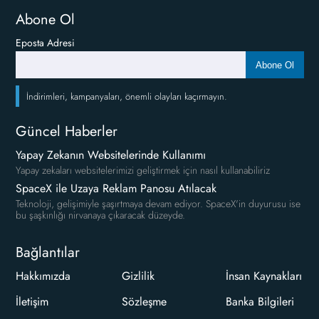
Abone Ol
Eposta Adresi
Abone Ol
İndirimleri, kampanyaları, önemli olayları kaçırmayın.
Güncel Haberler
Yapay Zekanın Websitelerinde Kullanımı
Yapay zekaları websitelerimizi geliştirmek için nasıl kullanabiliriz
SpaceX ile Uzaya Reklam Panosu Atılacak
Teknoloji, gelişimiyle şaşırtmaya devam ediyor. SpaceX'in duyurusu ise
bu şaşkınlığı nirvanaya çıkaracak düzeyde.
Bağlantılar
Hakkımızda
Gizlilik
İnsan Kaynakları
İletişim
Sözleşme
Banka Bilgileri