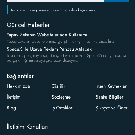
İndirimleri, kampanyaları, önemli olayları kaçırmayın.
Güncel Haberler
Yapay Zekanın Websitelerinde Kullanımı
Yapay zekaları websitelerimizi geliştirmek için nasıl kullanabiliriz
SpaceX ile Uzaya Reklam Panosu Atılacak
Teknoloji, gelişimiyle şaşırtmaya devam ediyor. SpaceX'in duyurusu ise
bu şaşkınlığı nirvanaya çıkaracak düzeyde.
Bağlantılar
Hakkımızda
Gizlilik
İnsan Kaynakları
İletişim
Sözleşme
Banka Bilgileri
Blog
İş Ortakları
Şikayet ve Öneri
İletişim Kanalları