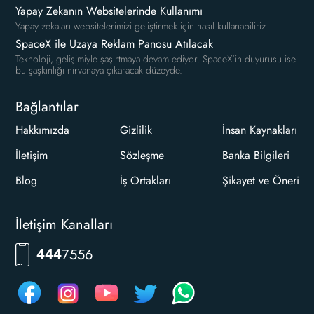
Yapay Zekanın Websitelerinde Kullanımı
Yapay zekaları websitelerimizi geliştirmek için nasıl kullanabiliriz
SpaceX ile Uzaya Reklam Panosu Atılacak
Teknoloji, gelişimiyle şaşırtmaya devam ediyor. SpaceX'in duyurusu ise
bu şaşkınlığı nirvanaya çıkaracak düzeyde.
Bağlantılar
Hakkımızda
Gizlilik
İnsan Kaynakları
İletişim
Sözleşme
Banka Bilgileri
Blog
İş Ortakları
Şikayet ve Öneri
İletişim Kanalları
RKLM
444