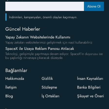
Abone Ol
İndirimleri, kampanyaları, önemli olayları kaçırmayın.
Güncel Haberler
Yapay Zekanın Websitelerinde Kullanımı
Yapay zekaları websitelerimizi geliştirmek için nasıl kullanabiliriz
SpaceX ile Uzaya Reklam Panosu Atılacak
Teknoloji, gelişimiyle şaşırtmaya devam ediyor. SpaceX'in duyurusu ise
bu şaşkınlığı nirvanaya çıkaracak düzeyde.
Bağlantılar
Hakkımızda
Gizlilik
İnsan Kaynakları
İletişim
Sözleşme
Banka Bilgileri
Blog
İş Ortakları
Şikayet ve Öneri