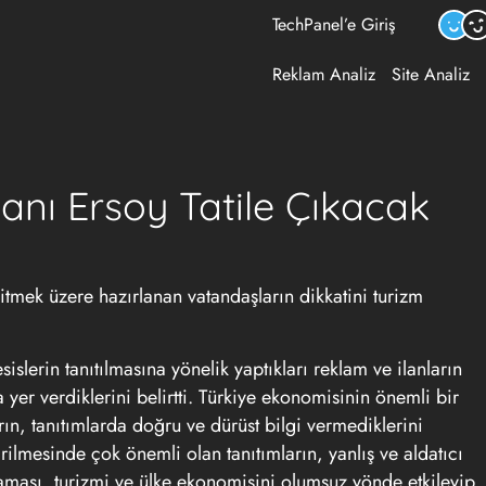
TechPanel’e Giriş
Reklam Analiz
Site Analiz
nı Ersoy Tatile Çıkacak
ı
tmek üzere hazırlanan vatandaşların dikkatini turizm
esislerin tanıtılmasına yönelik yaptıkları reklam ve ilanların
 yer verdiklerini belirtti. Türkiye ekonomisinin önemli bir
rın, tanıtımlarda doğru ve dürüst bilgi vermediklerini
irilmesinde çok önemli olan tanıtımların, yanlış ve aldatıcı
lmaması, turizmi ve ülke ekonomisini olumsuz yönde etkileyip,