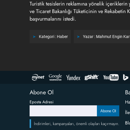
Turistik tesislerin reklamına yönelik içerikler
ve Ticaret Bakanlığı Tüketicinin ve Rekabeti
başvurmalarını istedi.
Kategori :
Haber
Yazar :
Mahmut Engin Ka
Abone Ol
Ba
Ha
Eposta Adresi
Abone Ol
İl
Bl
İndirimleri, kampanyaları, önemli olayları kaçırmayın.