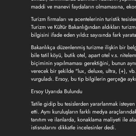
maddi ve manevi faydaların olmamasına, ekon
Turizm firmaları ve acentelerinin turistik tesisl
Turizm ve Kültür Bakanlığından aldıkları turizm 
bilgisini ifade eden yıldız sayısında fark yara
Bakanlıkça düzenlenmiş turizme ilişkin bir be
bile tatil köyü, butik otel, apart otel v.s. nite
biçiminin yapılmaması gerektiğini, bunun aynı s
verecek bir şekilde "lux, deluxe, ultra, (+), v
vurguladı. Ersoy, bu tip bilgilerin gerçeğe ayk
Ersoy Uyarıda Bulundu
Tatile gidip bu tesislerden yararlanmak isteyen
etti. Aynı kuruluşların farklı medya araçlarındak
tanıtım ve ilanlarda, konaklama maliyeti ile ala
istisnalarını dikkatle incelesinler dedi.