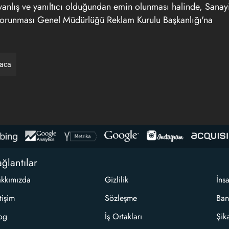
in yanlış ve yanıltıcı olduğundan emin olunması halinde, Sanay
n Korunması Genel Müdürlüğü Reklam Kurulu Başkanlığı'na
raca
ğlantılar
kkımızda
Gizlilik
İns
etişim
Sözleşme
Ban
og
İş Ortakları
Şik