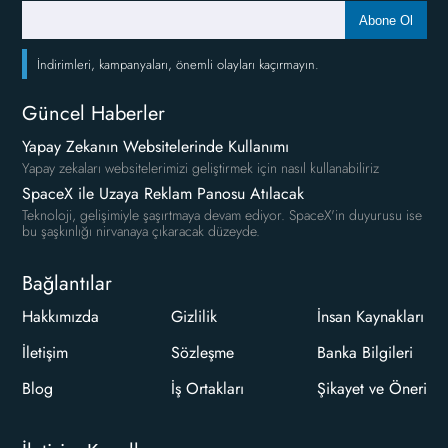
Abone Ol
İndirimleri, kampanyaları, önemli olayları kaçırmayın.
Güncel Haberler
Yapay Zekanın Websitelerinde Kullanımı
Yapay zekaları websitelerimizi geliştirmek için nasıl kullanabiliriz
SpaceX ile Uzaya Reklam Panosu Atılacak
Teknoloji, gelişimiyle şaşırtmaya devam ediyor. SpaceX'in duyurusu ise
bu şaşkınlığı nirvanaya çıkaracak düzeyde.
Bağlantılar
Hakkımızda
Gizlilik
İnsan Kaynakları
İletişim
Sözleşme
Banka Bilgileri
Blog
İş Ortakları
Şikayet ve Öneri