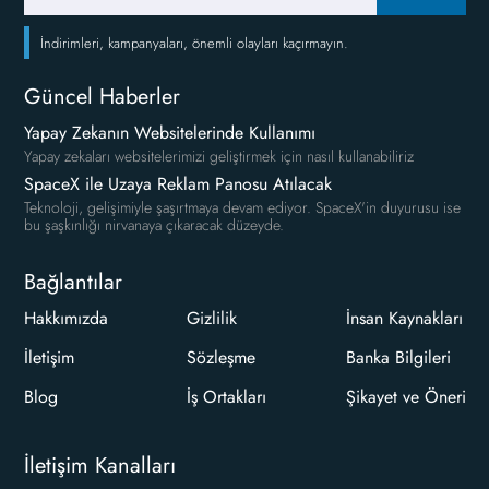
İndirimleri, kampanyaları, önemli olayları kaçırmayın.
Güncel Haberler
Yapay Zekanın Websitelerinde Kullanımı
Yapay zekaları websitelerimizi geliştirmek için nasıl kullanabiliriz
SpaceX ile Uzaya Reklam Panosu Atılacak
Teknoloji, gelişimiyle şaşırtmaya devam ediyor. SpaceX'in duyurusu ise
bu şaşkınlığı nirvanaya çıkaracak düzeyde.
Bağlantılar
Hakkımızda
Gizlilik
İnsan Kaynakları
İletişim
Sözleşme
Banka Bilgileri
Blog
İş Ortakları
Şikayet ve Öneri
İletişim Kanalları