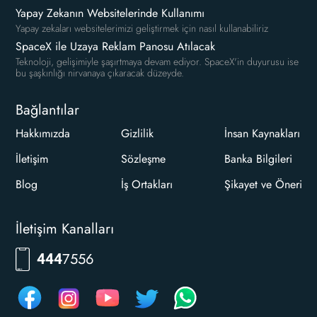
Yapay Zekanın Websitelerinde Kullanımı
Yapay zekaları websitelerimizi geliştirmek için nasıl kullanabiliriz
SpaceX ile Uzaya Reklam Panosu Atılacak
Teknoloji, gelişimiyle şaşırtmaya devam ediyor. SpaceX'in duyurusu ise
bu şaşkınlığı nirvanaya çıkaracak düzeyde.
Bağlantılar
Hakkımızda
Gizlilik
İnsan Kaynakları
İletişim
Sözleşme
Banka Bilgileri
Blog
İş Ortakları
Şikayet ve Öneri
İletişim Kanalları
RKLM
444