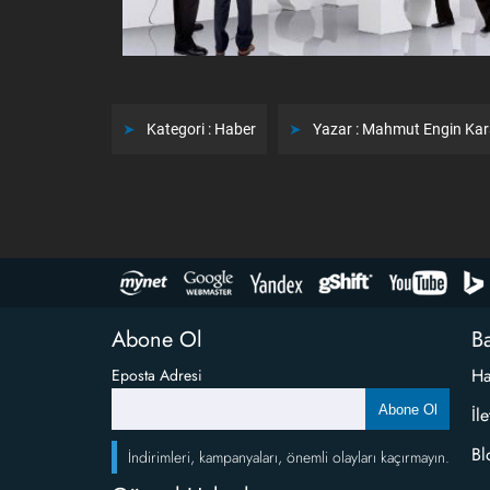
Kategori :
Haber
Yazar :
Mahmut Engin Ka
Abone Ol
Ba
Ha
Eposta Adresi
Abone Ol
İl
Bl
İndirimleri, kampanyaları, önemli olayları kaçırmayın.