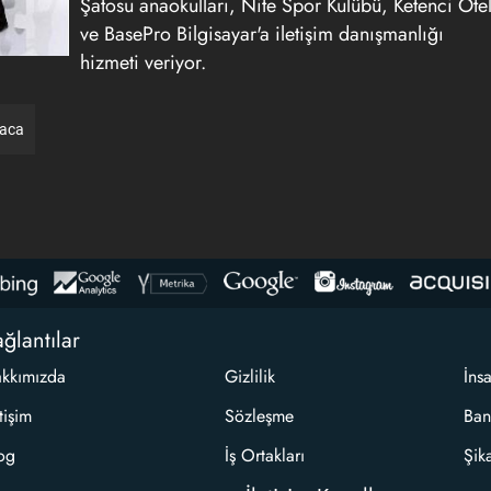
Şatosu anaokulları, Nite Spor Kulübü, Ketenci Ote
ve BasePro Bilgisayar'a iletişim danışmanlığı
hizmeti veriyor.
raca
ğlantılar
kkımızda
Gizlilik
İns
etişim
Sözleşme
Ban
og
İş Ortakları
Şik