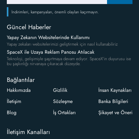
İndirimleri, kampanyaları, önemli olayları kaçırmayın.
Güncel Haberler
Yapay Zekanın Websitelerinde Kullanımı
Yapay zekaları websitelerimizi geliştirmek için nasıl kullanabiliriz
SpaceX ile Uzaya Reklam Panosu Atılacak
Teknoloji, gelişimiyle şaşırtmaya devam ediyor. SpaceX'in duyurusu ise
bu şaşkınlığı nirvanaya çıkaracak düzeyde.
Bağlantılar
Hakkımızda
Gizlilik
İnsan Kaynakları
İletişim
Sözleşme
Banka Bilgileri
Blog
İş Ortakları
Şikayet ve Öneri
İletişim Kanalları