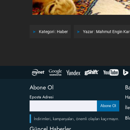
Kategori :
Haber
Yazar :
Mahmut Engin Ka
Abone Ol
Ba
Ha
Eposta Adresi
Abone Ol
İl
Bl
İndirimleri, kampanyaları, önemli olayları kaçırmayın.
Güncel Haberler