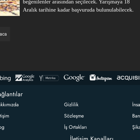
beğenilenler arasından seçilecek. Yarışmaya 18
Aralık tarihine kadar başvuruda bulunulabilecek.
raca
ğlantılar
kkımızda
Gizlilik
İns
etişim
Sözleşme
Ban
og
İş Ortakları
Şik
İletişim Kanalları