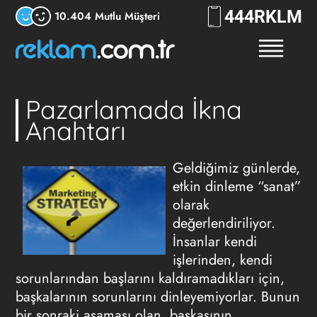
444
RKLM
10.404 Mutlu Müşteri
Pazarlamada İkna
Anahtarı
Geldiğimiz günlerde,
etkin dinleme “sanat”
olarak
değerlendiriliyor.
İnsanlar kendi
işlerinden, kendi
sorunlarından başlarını kaldıramadıkları için,
başkalarının sorunlarını dinleyemiyorlar. Bunun
bir sonraki aşaması olan, başkasının