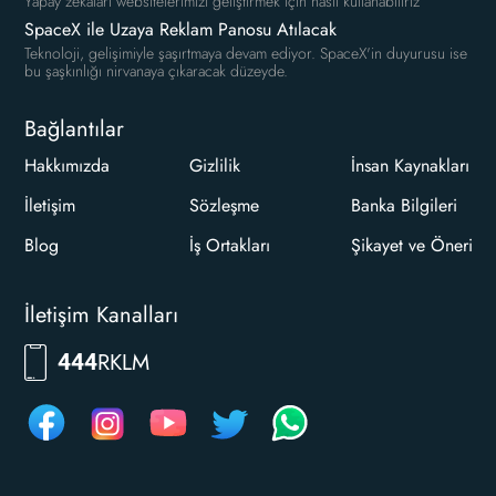
Yapay zekaları websitelerimizi geliştirmek için nasıl kullanabiliriz
SpaceX ile Uzaya Reklam Panosu Atılacak
Teknoloji, gelişimiyle şaşırtmaya devam ediyor. SpaceX'in duyurusu ise
bu şaşkınlığı nirvanaya çıkaracak düzeyde.
Bağlantılar
Hakkımızda
Gizlilik
İnsan Kaynakları
İletişim
Sözleşme
Banka Bilgileri
Blog
İş Ortakları
Şikayet ve Öneri
İletişim Kanalları
RKLM
444