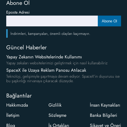
Abone Ol
Eposta Adresi
Abone Ol
İndirimleri, kampanyaları, önemli olayları kaçırmayın.
Güncel Haberler
Yapay Zekanın Websitelerinde Kullanımı
Yapay zekaları websitelerimizi geliştirmek için nasıl kullanabiliriz
SpaceX ile Uzaya Reklam Panosu Atılacak
Teknoloji, gelişimiyle şaşırtmaya devam ediyor. SpaceX'in duyurusu ise
bu şaşkınlığı nirvanaya çıkaracak düzeyde.
Bağlantılar
Hakkımızda
Gizlilik
İnsan Kaynakları
İletişim
Sözleşme
Banka Bilgileri
Blog
İş Ortakları
Şikayet ve Öneri