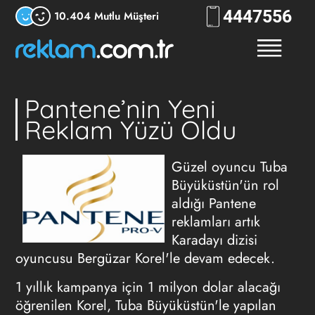
444
7556
10.404 Mutlu Müşteri
Pantene’nin Yeni
Reklam Yüzü Oldu
Güzel oyuncu Tuba
Büyüküstün'ün rol
aldığı Pantene
reklamları artık
Karadayı dizisi
oyuncusu Bergüzar Korel'le devam edecek.
1 yıllık kampanya için 1 milyon dolar alacağı
öğrenilen Korel, Tuba Büyüküstün'le yapılan