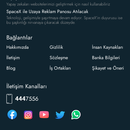
Yapay zekaları websitelerimizi geliştirmek için nasıl kullanabiliriz
SpaceX ile Uzaya Reklam Panosu Atılacak
Teknoloji, gelişimiyle şaşırtmaya devam ediyor. SpaceX'in duyurusu ise
bu şaşkınlığı nirvanaya çıkaracak düzeyde.
Bağlantılar
Hakkımızda
Gizlilik
İnsan Kaynakları
İletişim
Sözleşme
Banka Bilgileri
Blog
İş Ortakları
Şikayet ve Öneri
İletişim Kanalları
7556
444