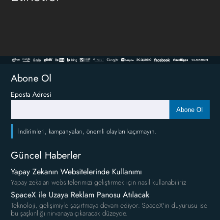
Abone Ol
Eposta Adresi
Abone Ol
İndirimleri, kampanyaları, önemli olayları kaçırmayın.
Güncel Haberler
Yapay Zekanın Websitelerinde Kullanımı
Yapay zekaları websitelerimizi geliştirmek için nasıl kullanabiliriz
SpaceX ile Uzaya Reklam Panosu Atılacak
Teknoloji, gelişimiyle şaşırtmaya devam ediyor. SpaceX'in duyurusu ise
bu şaşkınlığı nirvanaya çıkaracak düzeyde.