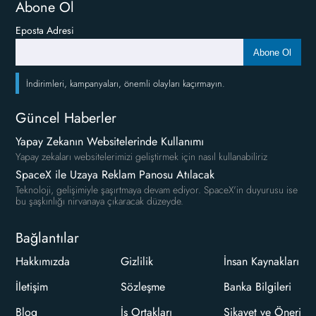
Abone Ol
Eposta Adresi
Abone Ol
İndirimleri, kampanyaları, önemli olayları kaçırmayın.
Güncel Haberler
Yapay Zekanın Websitelerinde Kullanımı
Yapay zekaları websitelerimizi geliştirmek için nasıl kullanabiliriz
SpaceX ile Uzaya Reklam Panosu Atılacak
Teknoloji, gelişimiyle şaşırtmaya devam ediyor. SpaceX'in duyurusu ise
bu şaşkınlığı nirvanaya çıkaracak düzeyde.
Bağlantılar
Hakkımızda
Gizlilik
İnsan Kaynakları
İletişim
Sözleşme
Banka Bilgileri
Blog
İş Ortakları
Şikayet ve Öneri