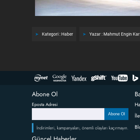
Kategori :
Haber
Yazar :
Mahmut Engin Ka
Abone Ol
Ba
Ha
Eposta Adresi
Abone Ol
İl
Bl
İndirimleri, kampanyaları, önemli olayları kaçırmayın.
Güncel Haberler