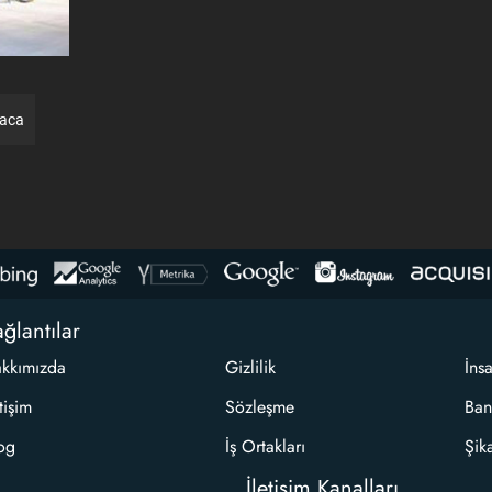
raca
ğlantılar
kkımızda
Gizlilik
İns
etişim
Sözleşme
Ban
og
İş Ortakları
Şik
İletişim Kanalları