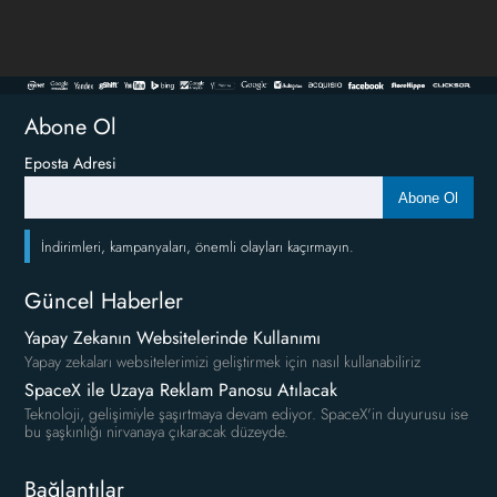
Abone Ol
Eposta Adresi
Abone Ol
İndirimleri, kampanyaları, önemli olayları kaçırmayın.
Güncel Haberler
Yapay Zekanın Websitelerinde Kullanımı
Yapay zekaları websitelerimizi geliştirmek için nasıl kullanabiliriz
SpaceX ile Uzaya Reklam Panosu Atılacak
Teknoloji, gelişimiyle şaşırtmaya devam ediyor. SpaceX'in duyurusu ise
bu şaşkınlığı nirvanaya çıkaracak düzeyde.
Bağlantılar