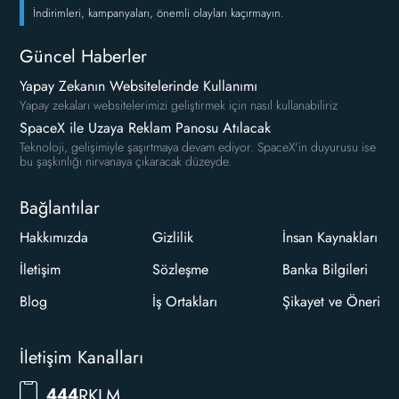
İndirimleri, kampanyaları, önemli olayları kaçırmayın.
Güncel Haberler
Yapay Zekanın Websitelerinde Kullanımı
Yapay zekaları websitelerimizi geliştirmek için nasıl kullanabiliriz
SpaceX ile Uzaya Reklam Panosu Atılacak
Teknoloji, gelişimiyle şaşırtmaya devam ediyor. SpaceX'in duyurusu ise
bu şaşkınlığı nirvanaya çıkaracak düzeyde.
Bağlantılar
Hakkımızda
Gizlilik
İnsan Kaynakları
İletişim
Sözleşme
Banka Bilgileri
Blog
İş Ortakları
Şikayet ve Öneri
İletişim Kanalları
RKLM
444