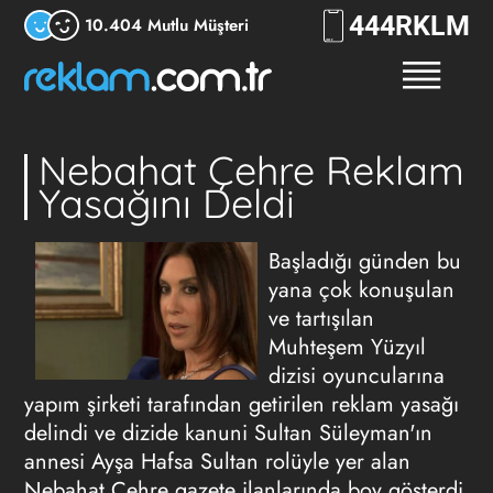
444
RKLM
10.404 Mutlu Müşteri
Nebahat Çehre Reklam
Yasağını Deldi
Başladığı günden bu
yana çok konuşulan
ve tartışılan
Muhteşem Yüzyıl
dizisi oyuncularına
yapım şirketi tarafından getirilen reklam yasağı
delindi ve dizide kanuni Sultan Süleyman'ın
annesi Ayşa Hafsa Sultan rolüyle yer alan
Nebahat Çehre gazete ilanlarında boy gösterdi.