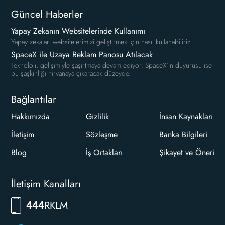
Güncel Haberler
Yapay Zekanın Websitelerinde Kullanımı
Yapay zekaları websitelerimizi geliştirmek için nasıl kullanabiliriz
SpaceX ile Uzaya Reklam Panosu Atılacak
Teknoloji, gelişimiyle şaşırtmaya devam ediyor. SpaceX'in duyurusu ise
bu şaşkınlığı nirvanaya çıkaracak düzeyde.
Bağlantılar
Hakkımızda
Gizlilik
İnsan Kaynakları
İletişim
Sözleşme
Banka Bilgileri
Blog
İş Ortakları
Şikayet ve Öneri
İletişim Kanalları
RKLM
444