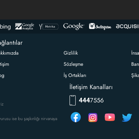
ğlantılar
kkımızda
Gizlilik
İns
etişim
Sözleşme
Ban
og
İş Ortakları
Şik
İletişim Kanalları
7556
444
riz
urusu ise bu şaşkınlığı nirvanaya