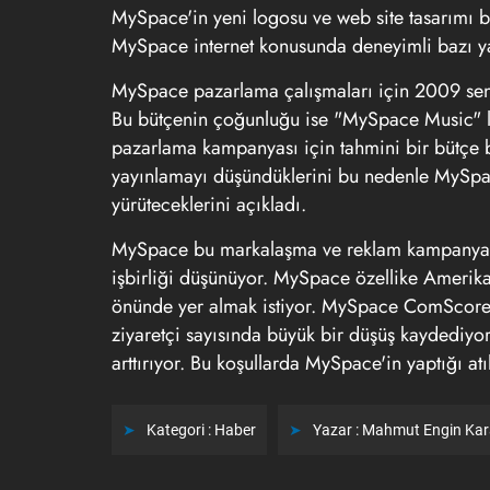
MySpace'in yeni logosu ve web site tasarımı
MySpace internet konusunda deneyimli bazı yar
MySpace pazarlama çalışmaları için 2009 senes
Bu bütçenin çoğunluğu ise "MySpace Music" l
pazarlama kampanyası için tahmini bir bütçe be
yayınlamayı düşündüklerini bu nedenle MySpa
yürüteceklerini açıkladı.
MySpace bu markalaşma ve reklam kampanyası i
işbirliği düşünüyor. MySpace özellike Amerika
önünde yer almak istiyor. MySpace ComScore 
ziyaretçi sayısında büyük bir düşüş kaydediyo
arttırıyor. Bu koşullarda MySpace'in yaptığı a
Kategori :
Haber
Yazar :
Mahmut Engin Ka