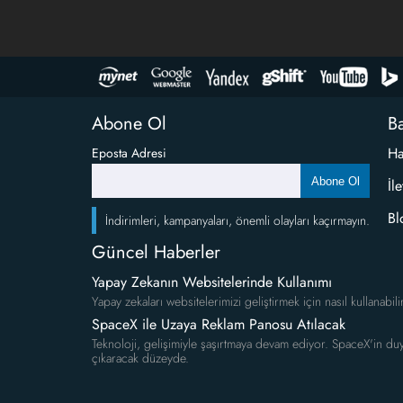
Abone Ol
Ba
Ha
Eposta Adresi
Abone Ol
İl
Bl
İndirimleri, kampanyaları, önemli olayları kaçırmayın.
Güncel Haberler
Yapay Zekanın Websitelerinde Kullanımı
Yapay zekaları websitelerimizi geliştirmek için nasıl kullanabili
SpaceX ile Uzaya Reklam Panosu Atılacak
Teknoloji, gelişimiyle şaşırtmaya devam ediyor. SpaceX'in duy
çıkaracak düzeyde.