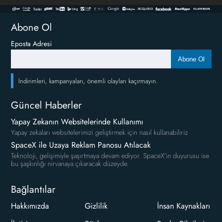
Abone Ol
Eposta Adresi
Abone Ol
İndirimleri, kampanyaları, önemli olayları kaçırmayın.
Güncel Haberler
Yapay Zekanın Websitelerinde Kullanımı
Yapay zekaları websitelerimizi geliştirmek için nasıl kullanabiliriz
SpaceX ile Uzaya Reklam Panosu Atılacak
Teknoloji, gelişimiyle şaşırtmaya devam ediyor. SpaceX'in duyurusu ise
bu şaşkınlığı nirvanaya çıkaracak düzeyde.
Bağlantılar
Hakkımızda
Gizlilik
İnsan Kaynakları