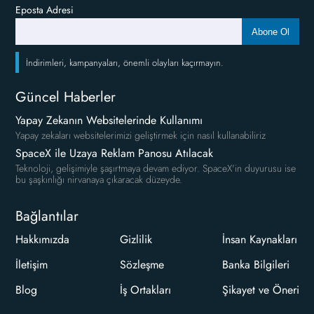
Eposta Adresi
Abone Ol
İndirimleri, kampanyaları, önemli olayları kaçırmayın.
Güncel Haberler
Yapay Zekanın Websitelerinde Kullanımı
Yapay zekaları websitelerimizi geliştirmek için nasıl kullanabiliriz
SpaceX ile Uzaya Reklam Panosu Atılacak
Teknoloji, gelişimiyle şaşırtmaya devam ediyor. SpaceX'in duyurusu ise
bu şaşkınlığı nirvanaya çıkaracak düzeyde.
Bağlantılar
Hakkımızda
Gizlilik
İnsan Kaynakları
İletişim
Sözleşme
Banka Bilgileri
Blog
İş Ortakları
Şikayet ve Öneri