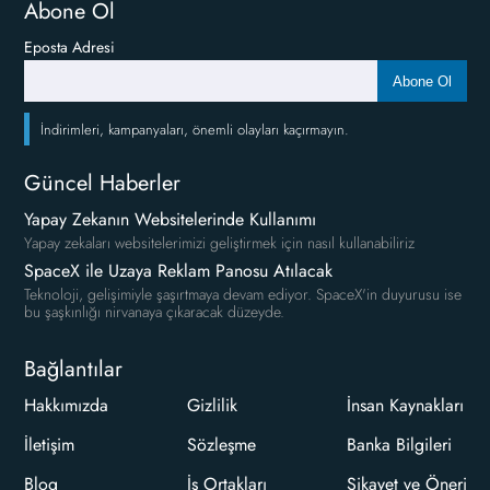
Abone Ol
Eposta Adresi
Abone Ol
İndirimleri, kampanyaları, önemli olayları kaçırmayın.
Güncel Haberler
Yapay Zekanın Websitelerinde Kullanımı
Yapay zekaları websitelerimizi geliştirmek için nasıl kullanabiliriz
SpaceX ile Uzaya Reklam Panosu Atılacak
Teknoloji, gelişimiyle şaşırtmaya devam ediyor. SpaceX'in duyurusu ise
bu şaşkınlığı nirvanaya çıkaracak düzeyde.
Bağlantılar
Hakkımızda
Gizlilik
İnsan Kaynakları
İletişim
Sözleşme
Banka Bilgileri
Blog
İş Ortakları
Şikayet ve Öneri