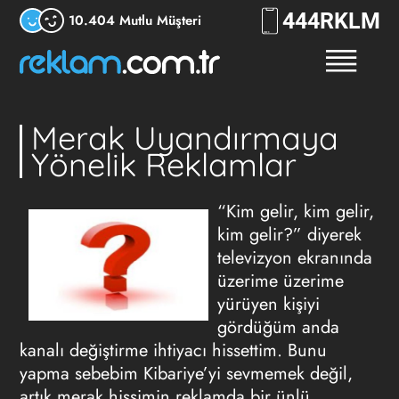
444
RKLM
10.404 Mutlu Müşteri
Merak Uyandırmaya
Yönelik Reklamlar
“Kim gelir, kim gelir,
kim gelir?” diyerek
televizyon ekranında
üzerime üzerime
yürüyen kişiyi
gördüğüm anda
kanalı değiştirme ihtiyacı hissettim. Bunu
yapma sebebim Kibariye’yi sevmemek değil,
artık merak hissimin reklamda bir ünlü