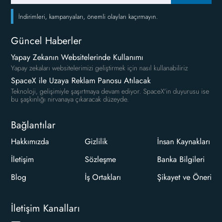
İndirimleri, kampanyaları, önemli olayları kaçırmayın.
Güncel Haberler
Yapay Zekanın Websitelerinde Kullanımı
Yapay zekaları websitelerimizi geliştirmek için nasıl kullanabiliriz
SpaceX ile Uzaya Reklam Panosu Atılacak
Teknoloji, gelişimiyle şaşırtmaya devam ediyor. SpaceX'in duyurusu ise
bu şaşkınlığı nirvanaya çıkaracak düzeyde.
Bağlantılar
Hakkımızda
Gizlilik
İnsan Kaynakları
İletişim
Sözleşme
Banka Bilgileri
Blog
İş Ortakları
Şikayet ve Öneri
İletişim Kanalları