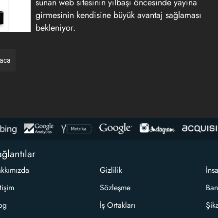
sunan web sitesinin yılbaşı öncesinde yayına
girmesinin kendisine büyük avantaj sağlaması
bekleniyor.
raca
ğlantılar
kkımızda
Gizlilik
İns
etişim
Sözleşme
Ban
og
İş Ortakları
Şik