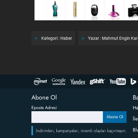
Kategori :
Haber
Yazar :
Mahmut Engin Ka
Abone Ol
Ba
Ha
Eposta Adresi
Abone Ol
İl
Bl
İndirimleri, kampanyaları, önemli olayları kaçırmayın.